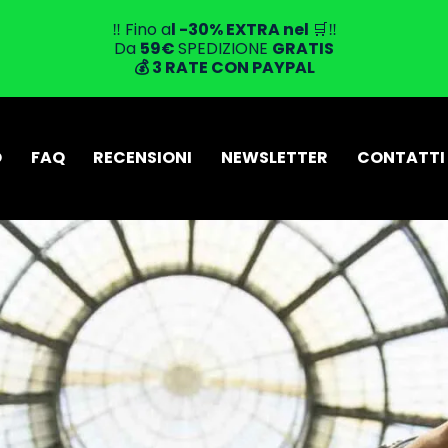
‼️ Fino a
l -30% EXTRA
nel
🛒‼️
Da
59
€
SPEDIZIONE
GRATIS
💰
3 RATE CON PAYPAL
O
FAQ
RECENSIONI
NEWSLETTER
CONTATTI