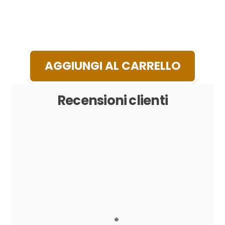
Milano Big Love e preparati a
vivere un’estate all’insegna
del romanticismo!
AGGIUNGI AL CARRELLO
Recensioni clienti
Bellissimi, ottima qualità arrivati velocissimi….
Martina
Ottima qualità, non fanno sudare e sono
perfette sia al mare che in città. Io calzo 39
e ho preso un 40 che mi calza