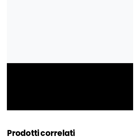
perfettamente!
Catherine
Comprate online comode e belle ⭐⭐⭐⭐⭐
Maddalena
Leggi cosa ne pensano le influencer che li hanno
provati:
Eleonora Petrella
Margaret Dall’Ospedale
e
Indian Savage
Alessandra Heidelberg
e
Alessandra Style
Chiara Angiolino
e
Dolcemente
Ribelle
Clio Make Up
Trendy Family Blog
Prodotti correlati