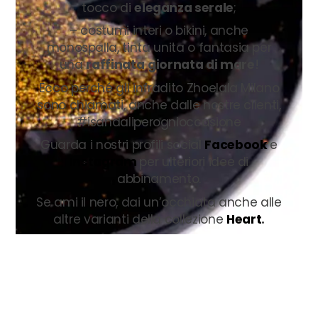
tocco di
eleganza serale
;
– costumi interi o bikini, anche
monospalla, tinta unita o fantasia per
una
raffinata
giornata di mare
!
Ecco perché gli infradito Zhoelala Milano
sono chiamati, anche dalle nostre clienti,
#isandaliperognioccasione
Guarda i nostri profili social
Facebook
e
Instagram
per ulteriori idee di
abbinamento.
Se ami il nero, dai un’occhiata anche alle
altre varianti della collezione
Heart
.