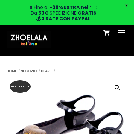
X
‼️ Fino a
l -30% EXTRA
nel
🛒‼️
Da
59
€
SPEDIZIONE
GRATIS
💰
3 RATE CON PAYPAL
Cart
Skip
Men
to
content
HOME
NEGOZIO
HEART
IN OFFERTA!