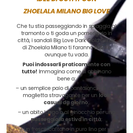
ZHOELALA MILANO BIG LOVE
Che tu stia passeggiando in spiaggia al
tramonto o ti goda un pomeriggio in
città, i sandali Big Love Dark Gold Glitter
di Zhoelala Milano ti faranno brillare
ovunque tu vada.
Puoi indossarli praticamente con
tutto!
Immagina come si abbinano
bene a:
– un semplice paio di pantaloncini e una
maglietta stravagante per un
look
casual da giorno
;
– un abito lungo o al ginocchio per una
passeggiata estiva in città
;
– un fresco caftano in puro lino per un