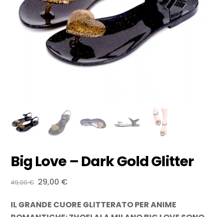
Big Love – Dark Gold Glitter
Il
Il
29,00
€
49,00
€
prezzo
prezzo
IL GRANDE CUORE GLITTERATO PER ANIME
originale
attuale
era:
è: