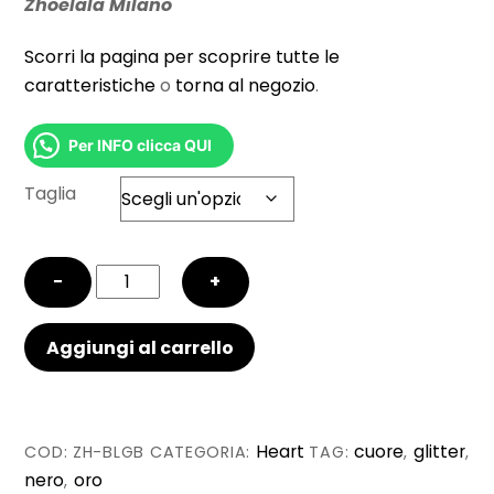
Zhoelala Milano
Scorri la pagina per scoprire tutte le
caratteristiche
o
torna al negozio
.
Per INFO clicca QUI
Taglia
Big
−
+
Love
-
Aggiungi al carrello
Dark
Gold
Glitter
quantità
Heart
cuore
glitter
COD:
ZH-BLGB
CATEGORIA:
TAG:
,
,
nero
oro
,