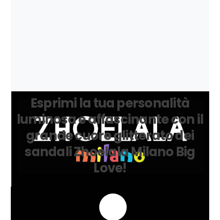
Paola
Sono belle, ben rifinite e super comode! 😊
Grazie!!!
Francesca
Esprimi la tua personalità
luminosa e affascinante con il
grande cuore
glitterato dei
sandali Zhoelala Milano Big
Love!