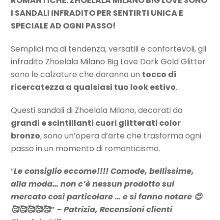
ROMANTICHE: ZHOELALA MILANO BIG LOVE SONO
49,00 €.
29,00 €.
I SANDALI INFRADITO PER SENTIRTI UNICA E
SPECIALE AD OGNI PASSO!
Semplici ma di tendenza, versatili e confortevoli, gli
infradito Zhoelala Milano Big Love Dark Gold Glitter
sono le calzature che daranno un
tocco di
ricercatezza a qualsiasi tuo look estivo
.
Questi sandali di Zhoelala Milano, decorati da
grandi e scintillanti cuori glitterati color
bronzo
, sono un’opera d’arte che trasforma ogni
passo in un momento di romanticismo.
“
Le consiglio eccome!!!! Comode, bellissime,
alla moda… non c’è nessun prodotto sul
mercato così particolare … e si fanno notare 😍
🥰🥰🥰🥰🥰” – Patrizia, Recensioni clienti