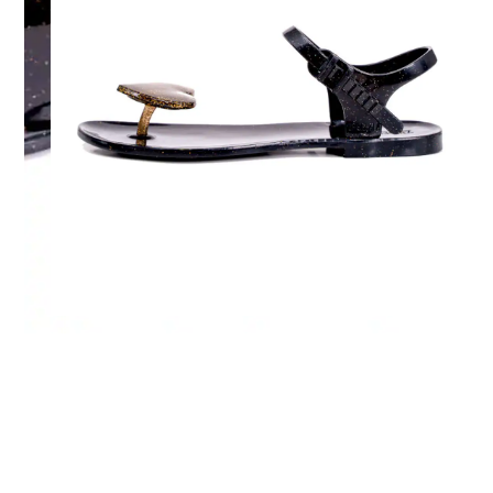
Versatilità
#isandaliperognioccasione