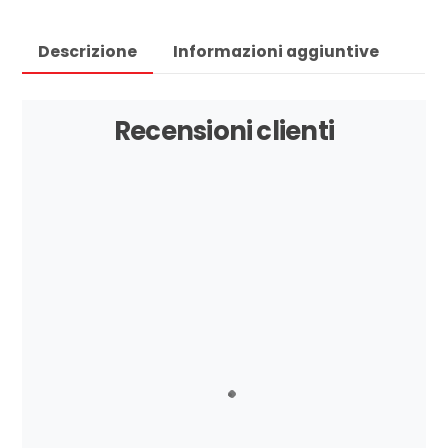
Descrizione
Informazioni aggiuntive
Recensioni clienti
Stupende e comodissime, le adoro 😍😍😍
Zeudi
Leggerissime, lavabili, comodissime e il piede
non suda! Le ho scoperte 3 anni fa in
Sardegna e non riuscivo a trovarle, Per
fortuna ora le ho trovate… Comprate per
me e per mia figlia! Le consiglio vivamente.