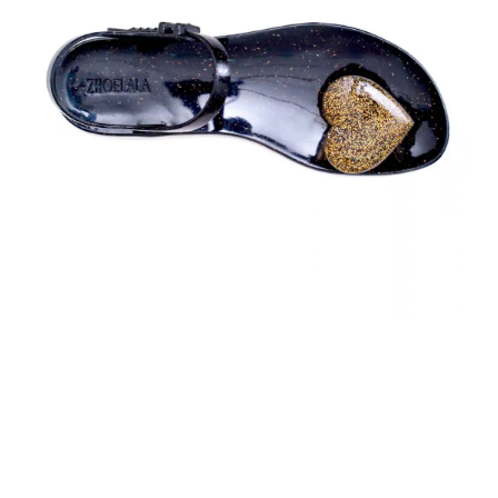
Scopri il perfetto equilibrio tra
comfort e stile: scegli i grandi
cuori glitter nelle declinazioni
dell’oro bronzo di Zhoelala