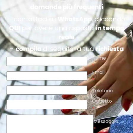
domande più frequenti
– contattaci su
WhatsApp
, cliccando
QUI
per avere una risposta
in tempo
reale
–
compila
di seguito la tua
richiesta
Nome
*
Email
*
Telefono
Oggetto
*
Messaggio
*