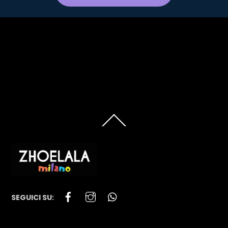
Leggi cosa ne pensano le influencer che li hanno provati:
Eleonora Petrella
Margaret Dall’Ospedale
e
Indian
Savage
Alessandra Heidelberg
e
Alessandra Style
Chiara
Angiolino
e
Dolcemente Ribelle
Clio Make Up
Trendy
Family Blog
Back
To
Top
Facebook
Instagram
WhatsApp
SEGUICI SU: