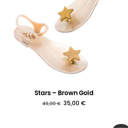
Stars – Brown Gold
Il
Il
35,00
€
49,00
€
prezzo
prezzo
originale
attuale
era:
è: