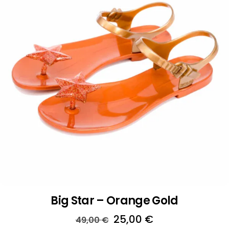
Big Star – Orange Gold
Il
Il
25,00
€
49,00
€