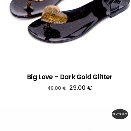
Big Love – Dark Gold Glitter
Il
Il
29,00
€
49,00
€
prezzo
prezzo
originale
attuale
era:
è:
IN OFFERTA!
49,00 €.
29,00 €.