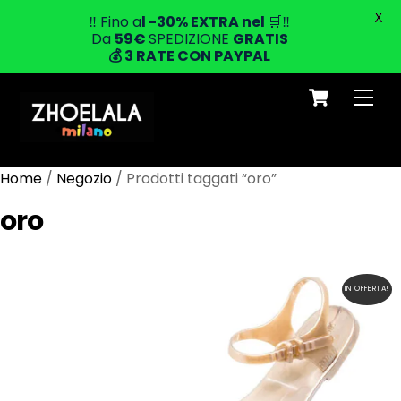
X
‼️ Fino a
l -30% EXTRA
nel
🛒‼️
Da
59
€
SPEDIZIONE
GRATIS
💰
3 RATE CON PAYPAL
Cart
Skip
Men
to
content
Home
/
Negozio
/ Prodotti taggati “oro”
oro
IN OFFERTA!