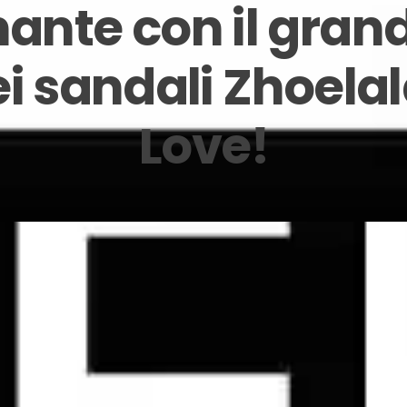
nante con il gran
ei sandali Zhoela
Love!