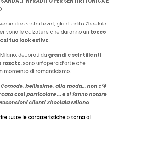
 SANDALI INFRADITO PER SENTIRTI UNICA E
O!
rsatili e confortevoli, gli infradito Zhoelala
ter sono le calzature che daranno un
tocco
asi tuo look estivo
.
 Milano, decorati da
grandi e scintillanti
ro rosato
, sono un’opera d’arte che
un momento di romanticismo.
! Comode, bellissime, alla moda… non c’è
cato così particolare … e si fanno notare
, Recensioni clienti Zhoelala Milano
ire tutte le caratteristiche
o
torna al