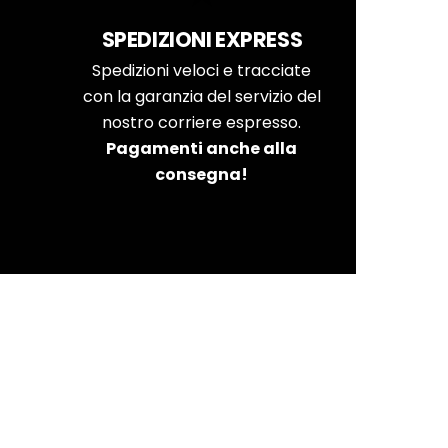
SPEDIZIONI EXPRESS
Spedizioni veloci e tracciate
con la garanzia del servizio del
nostro corriere espresso.
Pagamenti anche alla
consegna!
ta Qualità
ito non solo sono alla moda,
nche il massimo comfort per