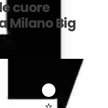
de cuore
la Milano Big