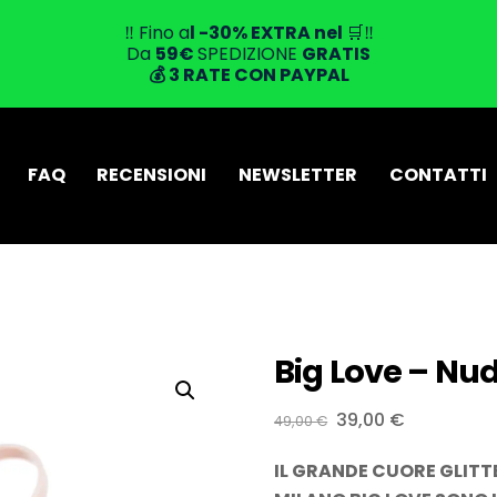
‼️ Fino a
l -30% EXTRA
nel
🛒‼️
Da
59
€
SPEDIZIONE
GRATIS
💰
3 RATE CON PAYPAL
FAQ
RECENSIONI
NEWSLETTER
CONTATTI
Big Love – Nud
Il
Il
39,00
€
49,00
€
prezzo
prezzo
IL GRANDE CUORE GLIT
originale
attuale