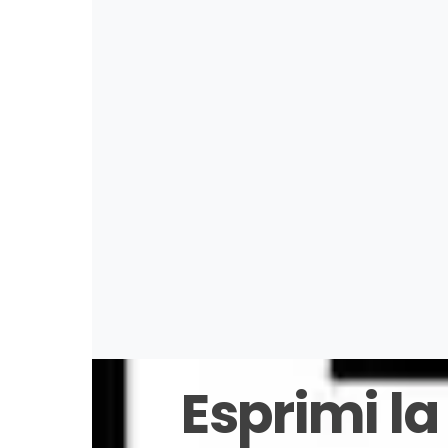
C
Stupende! Ero scettica, ma mi sono su
Ricevu
Esprimi la