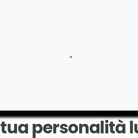
omodissime!! Perfette anche in città! Una bella scoperta
Stefania
bito ricreduta. Tutte le mie amiche mi hanno chiesto… Ne 
Paola
te oggi, in pochissimo tempo, bellissime e comodissime……..
Marianna
 tua personalità