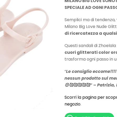
era:
è:
MILANO BIG LOVE SONO I
49,00 €.
39,00 €.
SPECIALE AD OGNI PASS
Semplici ma di tendenza, ve
Milano Big Love Nude Glit
di ricercatezza a qualsi
Questi sandali di Zhoelala
cuori glitterati color o
trasforma ogni passo in 
“
Le consiglio eccome!!!
nessun prodotto sul mer
😍🥰🥰🥰🥰🥰” – Patrizia
Scorri la pagina per scopr
negozio
.