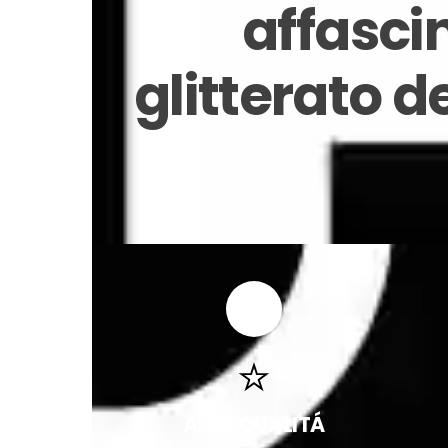
affasci
glitterato d
ALTA QUALITÁ