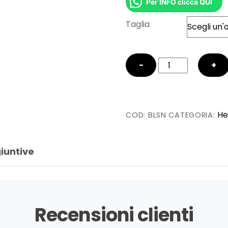
Per INFO clicca QUI
Taglia
Big
−
+
Love
-
Nude
Glitter
He
COD:
BLSN
CATEGORIA:
quantità
iuntive
Recensioni clienti