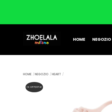
Skip
to
HOME
NEGOZIO
content
HOME
NEGOZIO
HEART
IN OFFERTA!