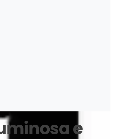
!
acquisterò di sicuro un secondo paio!!
top!!!!
 luminosa e