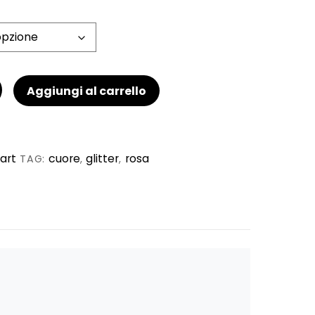
Aggiungi al carrello
art
cuore
glitter
rosa
TAG:
,
,