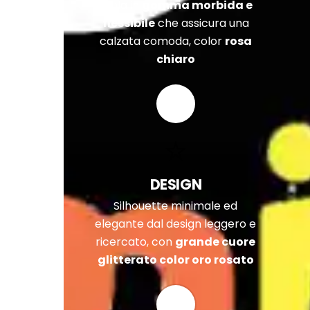
Suola in
gomma morbida e
flessibile
che assicura una
calzata comoda, color
rosa
chiaro
DESIGN
Silhouette minimale ed
elegante dal design leggero e
ricercato, con
grande cuore
glitterato color oro rosato