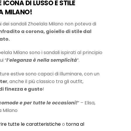
ICONA DI LUSSO E STILE
A MILANO!
ni dei sandali Zhoelala Milano non poteva di
nfradito a corona, gioiello di stile dal
ato.
lala Milano sono i sandali ispirati al principio
i “
l’eleganza è nella semplicità
”.
ture estive sono capaci di illuminare, con un
tter
, anche il più classico tra gli outfit,
di finezza e gusto
!
omode e per tutte le occasioni!
” – Elisa,
a Milano
ire tutte le caratteristiche
o
torna al