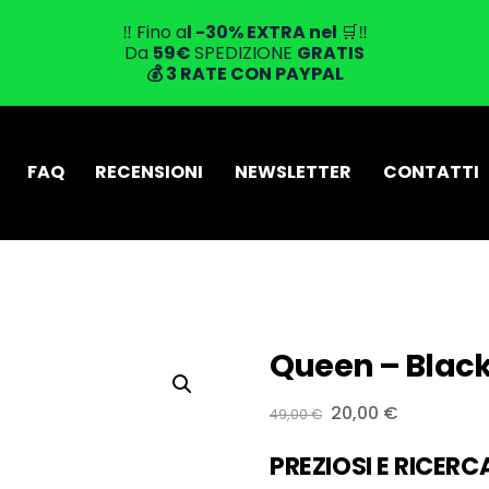
‼️ Fino a
l -30% EXTRA
nel
🛒‼️
Da
59
€
SPEDIZIONE
GRATIS
💰
3 RATE CON PAYPAL
FAQ
RECENSIONI
NEWSLETTER
CONTATTI
Queen – Black 
Il
Il
20,00
€
49,00
€
prezzo
prezzo
PREZIOSI E RICERC
originale
attuale