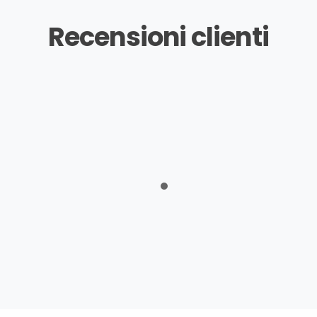
Recensioni clienti
de 😍 acquistato un paio anche per mamma, che ha appre
Ylenia
odissime. Le ho adorate e credo ne prenderò altri modell
Silvia
me e comode, le vorrei tutte, perché mi piacciono da morir
Andria