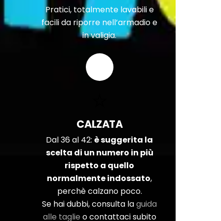
Pratici, totalmente lavabili e
facili da riporre nell’armadio e
in valigia.
CALZATA
Dal 36 al 42:
è suggerita la
scelta di un numero in più
rispetto a quello
normalmente indossato
,
perchè calzano poco.
Se hai dubbi, consulta la
guida
alle taglie
o contattaci subito