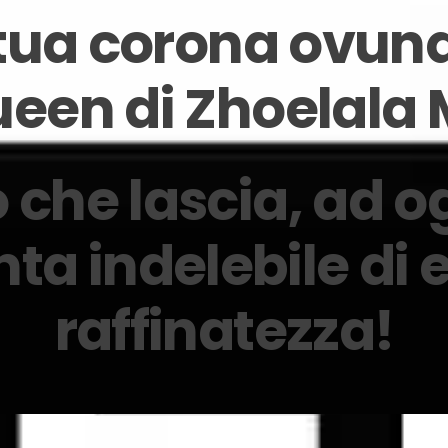
 tua corona ovun
een di Zhoelala 
o che lascia, ad 
ta indelebile di 
raffinatezza!