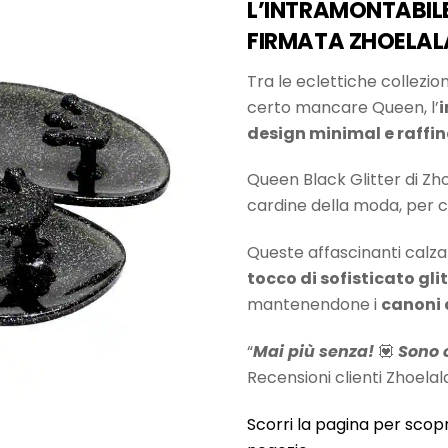
era:
è:
L’INTRAMONTABILE 
49,00 €.
20,00 €.
FIRMATA ZHOELAL
Tra le eclettiche collezio
certo mancare Queen, l’
i
design minimal e raffin
Queen Black Glitter di Zhoe
cardine della moda, per cu
Queste affascinanti calza
tocco di sofisticato gli
mantenendone i
canoni 
“
Mai più senza!
💟
Sono c
Recensioni clienti Zhoelal
Scorri la pagina per scopr