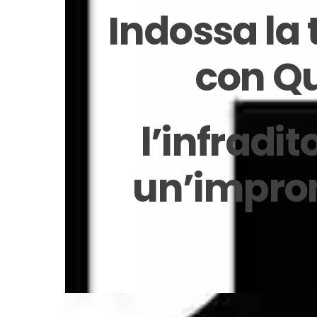
Indossa la
con Qu
l’infradit
un’impron