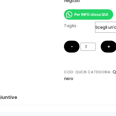
negozio
.
Per INFO clicca QUI
Taglia
Queen
−
+
-
Black
Glitter
quantità
Q
COD:
QUCB
CATEGORIA:
nero
iuntive