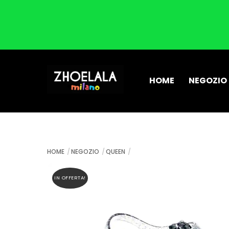
Skip
to
HOME
NEGOZIO
content
HOME
NEGOZIO
QUEEN
IN OFFERTA!