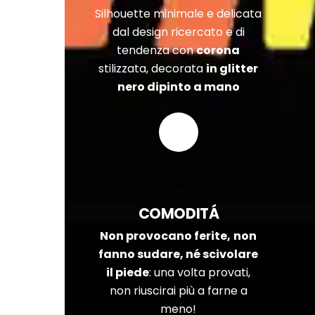
Silhouette minimale e delicata
dal design ricercato e di
tendenza con
corona
stilizzata, decorata
in glitter
nero dipinto a mano
COMODITÁ
Non provocano ferite,
non
fanno sudare, né scivolare
il piede
: una volta provati,
non riuscirai più a farne a
meno!