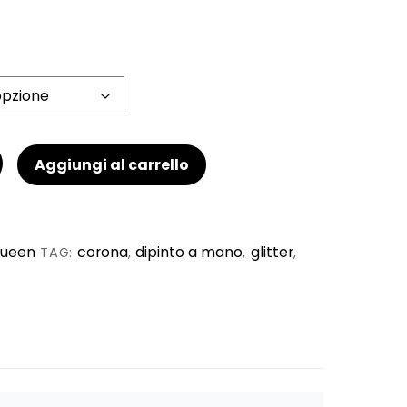
Aggiungi al carrello
ueen
corona
dipinto a mano
glitter
TAG:
,
,
,