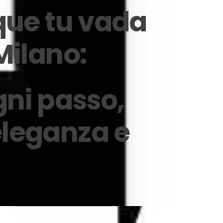
que tu vada
Milano:
ogni passo,
eleganza e