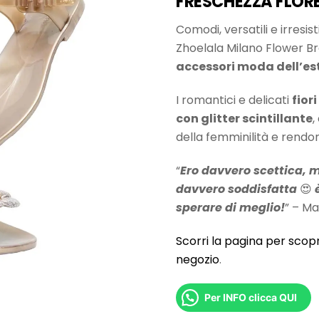
FRESCHEZZA FLORE
Comodi, versatili e irresis
Zhoelala Milano Flower Br
accessori moda dell’es
I romantici e delicati
fiori
con glitter scintillante
,
della femminilità e rendo
“
Ero davvero scettica, m
davvero soddisfatta
😍
sperare di meglio!
” – Ma
Scorri la pagina per scopr
negozio
.
Per INFO clicca QUI