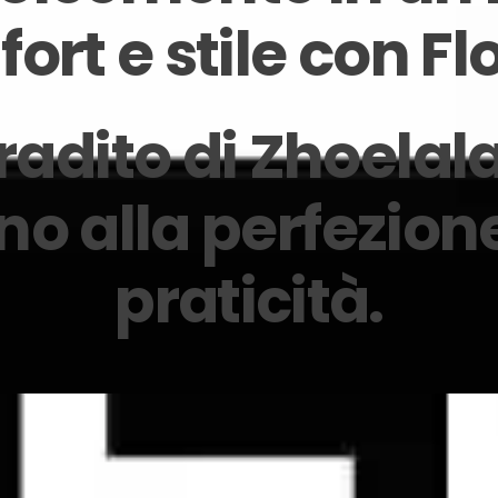
ort e stile con Fl
fradito di Zhoela
o alla perfezio
praticità.