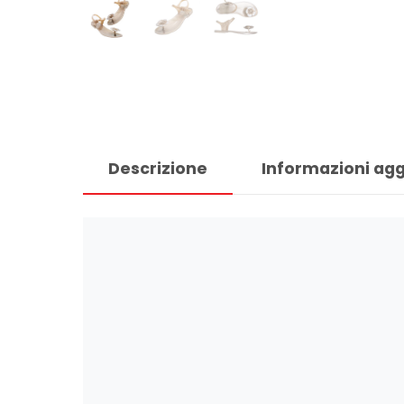
Descrizione
Informazioni agg
Sono indistruttibili, durano anni e sono 
con l’acqua e ogni volta ricevo tantiss