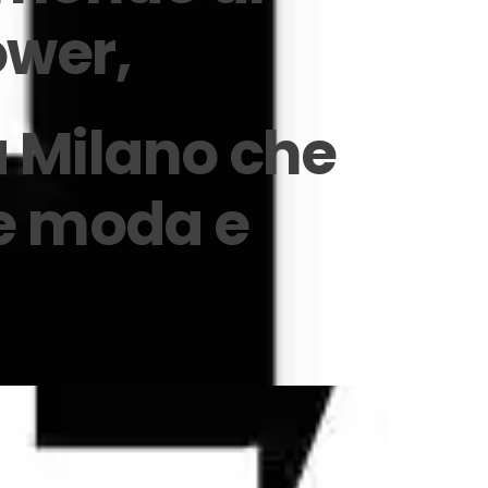
ower,
la Milano che
ne moda e