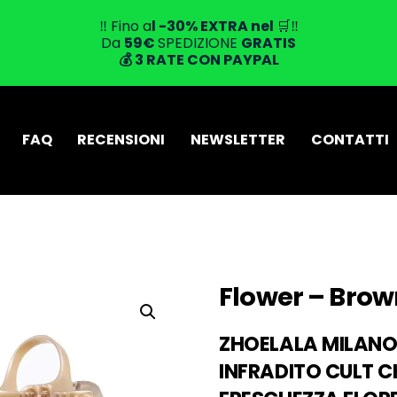
‼️ Fino a
l -30% EXTRA
nel
🛒‼️
Da
59
€
SPEDIZIONE
GRATIS
💰
3 RATE CON PAYPAL
FAQ
RECENSIONI
NEWSLETTER
CONTATTI
Flower – Brow
ZHOELALA MILANO
INFRADITO CULT 