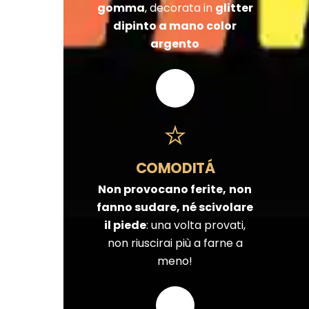
gomma
, decorata in
glitter
dipinto a mano color
argento
COMODITÁ
Non provocano ferite,
non
fanno sudare, né scivolare
il piede
: una volta provati,
non riuscirai più a farne a
meno!