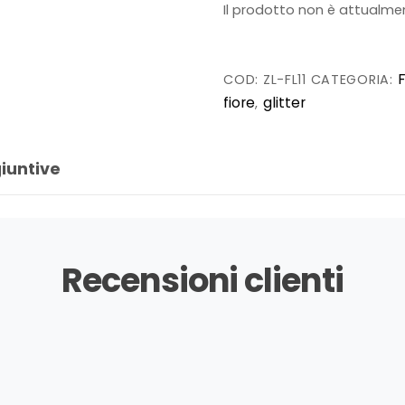
Il prodotto non è attualmen
COD:
ZL-FL11
CATEGORIA:
fiore
glitter
,
iuntive
Recensioni clienti
unici. Io li metto sempre quando lavoro alle feste di comple
imi complimenti 🐟❤️🐟 danno quel tocco in più al mio ab