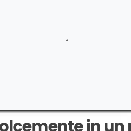
❤️❤️ COMPLIMENTI OTTIMO PRODOTTO
Monica
 paia che oltre ad essere favolosi sono super comodi, pe
 mi stavano comodi… I vostri posso usarli tutto il giorno sen
che costano.
Vittoria
 da 3 anni e oltre a non essersi mai scoloriti, non si son
 ero perplessa. Io li adoro, li ho portati anche alle Maldiv
Francesca
dolcemente in un