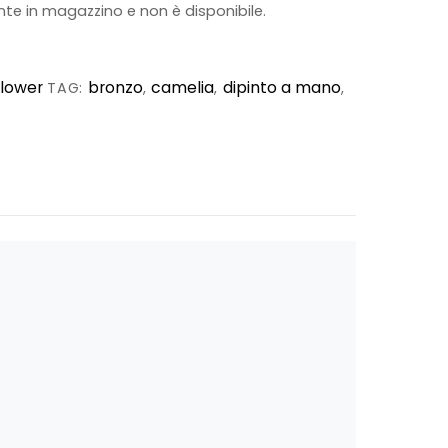
te in magazzino e non è disponibile.
Flower
bronzo
camelia
dipinto a mano
TAG:
,
,
,
anno durante l’estate, ideali per i giochi
bigliamento colorato di Animatrice Bimbi