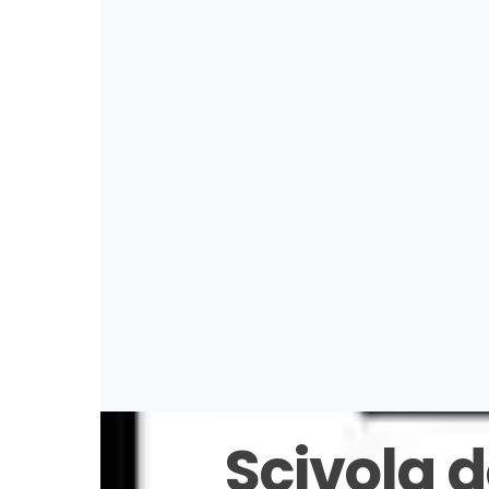
Posso dire che sono unici. Ho preso 2
bassi e non tutti i modelli di infradito
E’ vero, non sono economici, ma io li ho
dire che
Scivola 