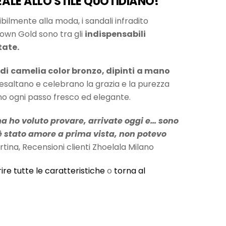
ALE ALLO STILE QUOTIDIANO!
tibilmente alla moda, i sandali infradito
own Gold sono tra gli
indispensabili
tate.
 di
camelia color bronzo, dipinti
a mano
 esaltano e celebrano la grazia e la purezza
no ogni passo fresco ed elegante.
a ho voluto provare, arrivate oggi e… sono
è stato amore a prima vista, non potevo
rtina, Recensioni clienti Zhoelala Milano
ire tutte le caratteristiche
o
torna al