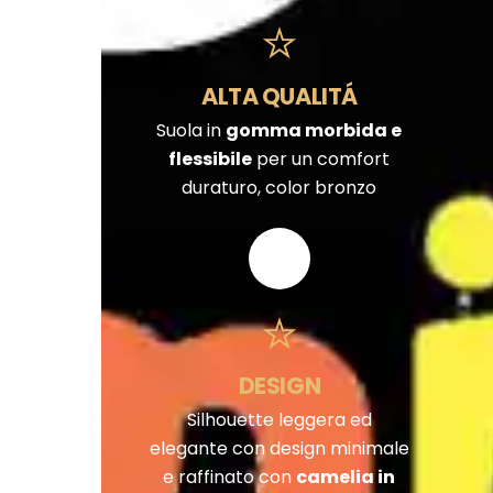
ALTA QUALITÁ
Suola in
gomma morbida e
flessibile
per un comfort
duraturo, color bronzo
DESIGN
Silhouette leggera ed
elegante con design minimale
e raffinato con
camelia in