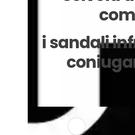
comf
i sandali in
coniugan