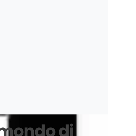
r me che non potevo usare sandali così
za alcun fastidio. Valgono davvero quello
o minimamente modificati o danneggiati, e
e con me!
 mondo di