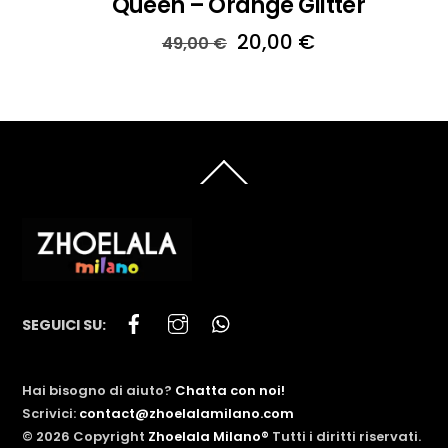
Queen – Orange Glitter
Il
Il
20,00
€
49,00
€
prezzo
prezzo
originale
attuale
era:
è:
49,00 €.
20,00 €.
Back
To
Top
Facebook
Instagram
WhatsApp
SEGUICI SU:
Hai bisogno di aiuto?
Chatta con noi!
Scrivici:
contact@zhoelalamilano.com
©
2026
Copyright
Zhoelala Milano®
Tutti i diritti riservati.