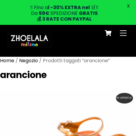
X
‼️ Fino a
l -30% EXTRA
nel
🛒‼️
Da
59
€
SPEDIZIONE
GRATIS
💰
3 RATE CON PAYPAL
Cart
Skip
Men
to
content
Home
/
Negozio
/ Prodotti taggati “arancione”
arancione
IN OFFERTA!