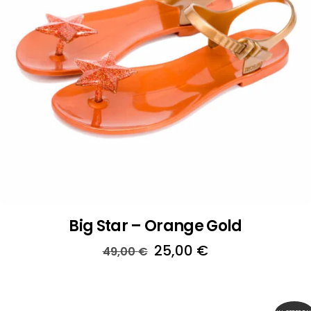
Big Star – Orange Gold
Il
Il
25,00
€
49,00
€
prezzo
prezzo
originale
attuale
era:
è: